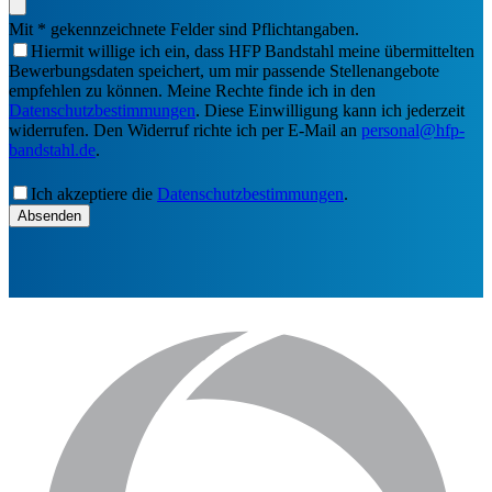
Mit * gekennzeichnete Felder sind Pflichtangaben.
Hiermit willige ich ein, dass HFP Bandstahl meine übermittelten
Bewerbungsdaten speichert, um mir passende Stellenangebote
empfehlen zu können. Meine Rechte finde ich in den
Datenschutzbestimmungen
. Diese Einwilligung kann ich jederzeit
widerrufen. Den Widerruf richte ich per E-Mail an
personal@hfp-
bandstahl.de
.
Ich akzeptiere die
Datenschutzbestimmungen
.
Absenden