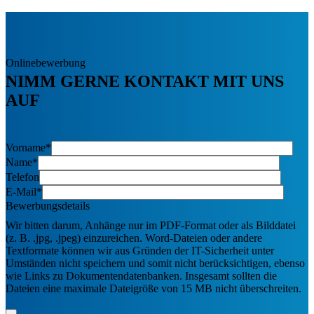
Onlinebewerbung
NIMM GERNE KONTAKT MIT UNS
AUF
Vorname*
Name*
Telefon
E-Mail*
Bewerbungsdetails
Wir bitten darum, Anhänge nur im PDF-Format oder als Bilddatei
(z. B. .jpg, .jpeg) einzureichen. Word-Dateien oder andere
Textformate können wir aus Gründen der IT-Sicherheit unter
Umständen nicht speichern und somit nicht berücksichtigen, ebenso
wie Links zu Dokumentendatenbanken. Insgesamt sollten die
Dateien eine maximale Dateigröße von 15 MB nicht überschreiten.