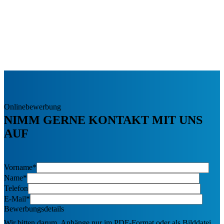
Onlinebewerbung
NIMM GERNE KONTAKT MIT UNS
AUF
Vorname*
Name*
Telefon
E-Mail*
Bewerbungsdetails
Wir bitten darum, Anhänge nur im PDF-Format oder als Bilddatei